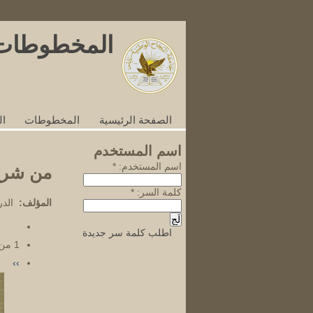
[Skip Header and Navigation]
[Jump to Main Content]
المخطوطات
الصفحة الرئيسية
المخطوطات
ا
اسم المستخدم
‏اسم المستخدم: ‏
*
من شرح
‏كلمة السر: ‏
*
المؤلف:
الدر
اطلب كلمة سر جديدة
1 من 99
››