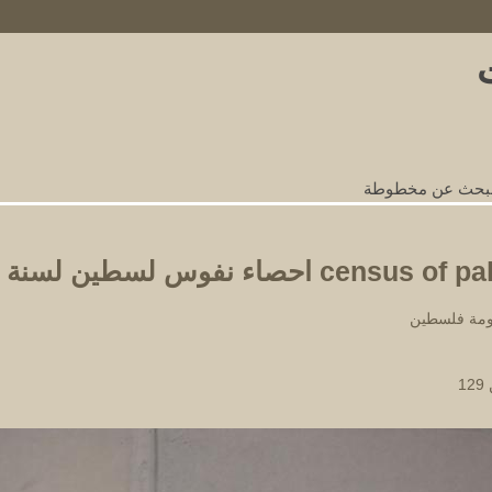
nks
لبحث عن مخطوطة
cens احصاء نفوس لسطين لسنة 1931
مة فلسطين