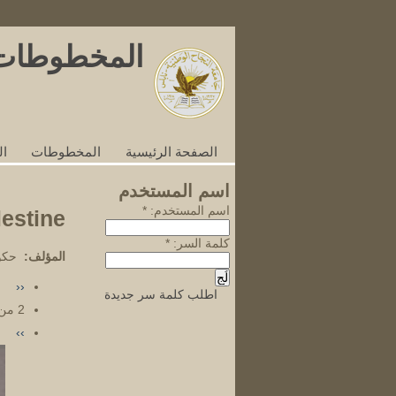
[Skip Header and Navigation]
[Jump to Main Content]
المخطوطات
الصفحة الرئيسية
المخطوطات
ا
اسم المستخدم
‏اسم المستخدم: ‏
*
us of palestine
‏كلمة السر: ‏
*
المؤلف:
حكو
‹‹
اطلب كلمة سر جديدة
2 من 129
››