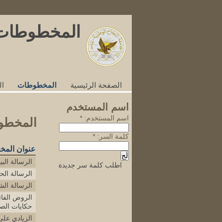
[Skip Header and Navigation]
[Jump to Main Content]
المخطوطات
الصفحة الرئيسية
المخطوطات
ا
اسم المستخدم
‏اسم المستخدم: ‏
*
المخطو
‏كلمة السر: ‏
*
عنوان الم
الرسالة البيا
اطلب كلمة سر جديدة
الرسالة الح
الرسالة ال
الروض الفائ
حكايات الص
الزيادي على