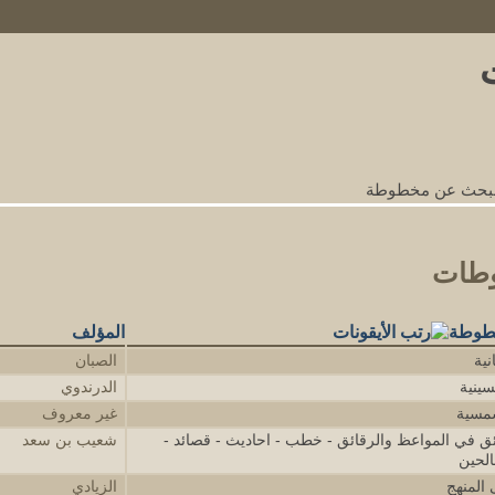
nks
لبحث عن مخطوطة
طات
خطوطة
المؤلف
نية
الصبان
سينية
الدرندوي
شمسية
غير معروف
ق في المواعظ والرقائق - خطب - احاديث - قصائد -
شعيب بن سعد
الحين
 المنهج
الزيادي